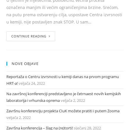
U ljetnim je mjesecima, poslovično, većina procesa
označena manjim ili većim ograničenjima brzine. Srećom,
na putu prema ostvarenju cilja, uspostave Centra izvrsnosti
u kemiji, nije postavljen znak STOP. U sam…
CONTINUE READING
NOVE OBJAVE
Reportaža o Centru izvrsnosti u kemiji danas na prvom programu
HRT-a!
veljača 24, 2022
Na završnoj konferenciji predstavljeno je četrnaest novih kemijskih
laboratorija i vrhunska oprema
veljača 2, 2022
Završnu konferenciju projekta CIuK možete pratiti i putem Zooma
veljača 2, 2022
Završna konferencija – šlag na (re)torti!
siječanj 28, 2022