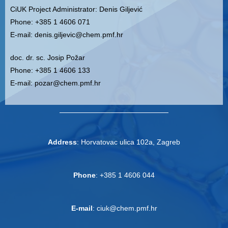
CiUK
Project Administrator
: Denis Giljević
Phone: +385 1 4606 071
E-mail: denis.giljevic@chem.pmf.hr
doc. dr. sc. Josip Požar
Phone: +385 1 4606 133
E-mail: pozar@chem.pmf.hr
A
ddress
: Horvatovac ulica 102a, Zagreb
Phone
: +385 1 4606 044
E-mail
: ciuk@chem.pmf.hr