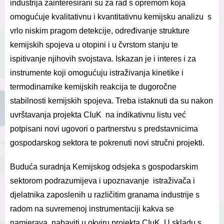
industrija zainteresirani su za rad s opremom koja
omogućuje kvalitativnu i kvantitativnu kemijsku analizu s
vrlo niskim pragom detekcije, određivanje strukture
kemijskih spojeva u otopini i u čvrstom stanju te
ispitivanje njihovih svojstava. Iskazan je i interes i za
instrumente koji omogućuju istraživanja kinetike i
termodinamike kemijskih reakcija te dugoročne
stabilnosti kemijskih spojeva. Treba istaknuti da su nakon
uvrštavanja projekta CIuK na indikativnu listu već
potpisani novi ugovori o partnerstvu s predstavnicima
gospodarskog sektora te pokrenuti novi stručni projekti.
Buduća suradnja Kemijskog odsjeka s gospodarskim
sektorom podrazumijeva i upoznavanje istraživača i
djelatnika zaposlenih u različitim granama industrije s
radom na suvremenoj instrumentaciji kakva se
namjerava nabaviti u okviru projekta CIuK. U skladu s