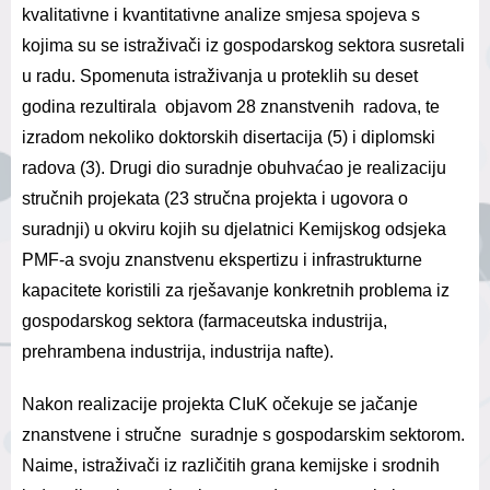
kvalitativne i kvantitativne analize smjesa spojeva s
kojima su se istraživači iz gospodarskog sektora susretali
u radu. Spomenuta istraživanja u proteklih su deset
godina rezultirala objavom 28 znanstvenih radova, te
izradom nekoliko doktorskih disertacija (5) i diplomski
radova (3). Drugi dio suradnje obuhvaćao je realizaciju
stručnih projekata (23 stručna projekta i ugovora o
suradnji) u okviru kojih su djelatnici Kemijskog odsjeka
PMF-a svoju znanstvenu ekspertizu i infrastrukturne
kapacitete koristili za rješavanje konkretnih problema iz
gospodarskog sektora (farmaceutska industrija,
prehrambena industrija, industrija nafte).
Nakon realizacije projekta CIuK očekuje se jačanje
znanstvene i stručne suradnje s gospodarskim sektorom.
Naime, istraživači iz različitih grana kemijske i srodnih